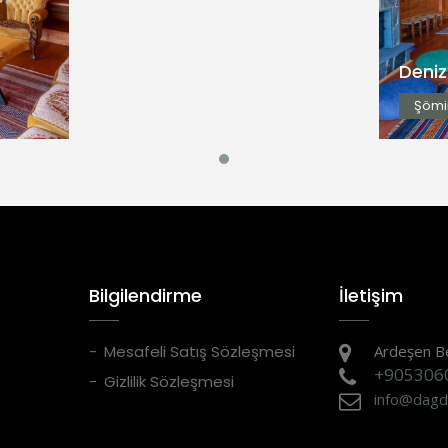
Deniz
Şömi
Bilgilendirme
İletişim
Mesafeli Satış Sözleşmesi
Ardeşen B
+905306
Gizlilik Sözleşmesi
info@dagd