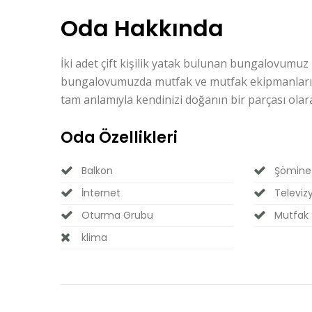
Oda Hakkında
İki adet çift kişilik yatak bulunan bungalovumu
bungalovumuzda mutfak ve mutfak ekipmanları d
tam anlamıyla kendinizi doğanın bir parçası olar
Oda Özellikleri
Balkon
Şömine
İnternet
Televiz
Oturma Grubu
Mutfak
klima