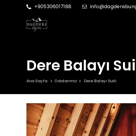
+905306017188
info@dagderebun
Dere Balayı Sui
Ana Sayfa
Odalarımız
Dere Balayı Suiti