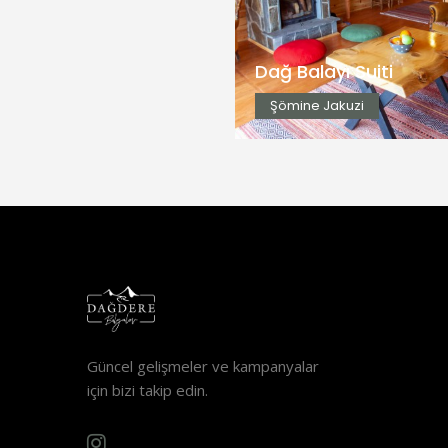
Şömine Jakuzi
İncele
Dağ Balayı Suiti
Şömine Jakuzi
Güncel gelişmeler ve kampanyalar
için bizi takip edin.