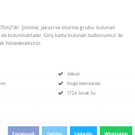
z 75m2'dir. Şömine, jakuzi ve oturma grubu bulunan
a bulunmaktadır. Giriş katta bulunan balkonumuz ile
ak hissedeceksiniz.
Jakuzi
yon
Doğa Manzarası
7/24 Sıcak Su
Facebook
Twitter
LinkedIn
WhatsApp