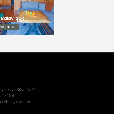
Şömine Jakuzi
İncele
 Balayı Suiti
ne Jakuzi
eyazkaya Köyü No:64
017188
erebungalov.com